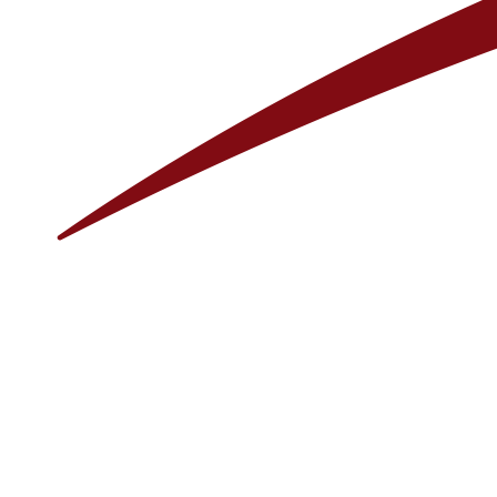
ООО «Миксанит» УНП 193621515 Юр.адрес: Республика