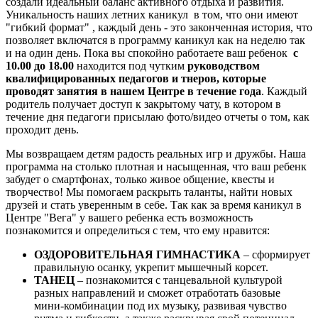
создали идеальный баланс активного отдыха и развития.
Уникальность наших летних каникул в том, что они имеют
"гибкий формат" , каждый день - это законченная история, что
позволяет включатся в программу каникул как на неделю так
и на один день. Пока вы спокойно работаете ваш ребенок
с
10.00 до 18.00
находится
под чутким
руководством
квалифицированных педагогов и тнеров, которые
проводят занятия в нашем Центре в течение года
. Каждый
родитель получает доступ к закрытому чату, в котором в
течение дня педагоги присылаю фото/видео отчеты о том, как
проходит день.
Мы возвращаем детям радость реальных игр и дружбы. Наша
программа на столько плотная и насыщенная, что ваш ребенк
забудет о смартфонах, только живое общение, квесты и
творчество! Мы помогаем раскрыть таланты, найти новых
друзей и стать уверенным в себе. Так как за время каникул в
Центре "Вега" у вашего ребенка есть возможность
познакомится и определиться с тем, что ему нравится:
ОЗДОРОВИТЕЛЬНАЯ ГИМНАСТИКА
– сформирует
правильную осанку, укрепит мышечный корсет.
ТАНЕЦ
– познакомится с танцевальной культурой
разных направлений и сможет отработать базовые
мини-комбинации под их музыку, развивая чувство