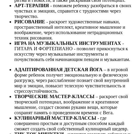
ритма и гибкости, а также раскрывая свой потенциал.
АРТ-ТЕРАПИЯ
- поможем ребенку разобраться в своих
чувствах и эмоциях, справится с трудностями через
творчество.
РИСОВАНИЕ
- раскроет художественные навыки,
пространственный интелект, креативное мышление и
воображение, через использование нетрадиционных
техник рисования.
ИГРА НА МУЗЫКАЛЬНЫХ ИНСТРУМЕНТАХ
-
ГИТАРА И ФОРТЕПИАНО - позволит прикоснуться к
искусству через музыкальные инструменты и
почувствовать себя начинающим певцом и музыкантам.
АДАПТИРОВАННАЯ ДЕТСКАЯ ЙОГА
– в игровой
форме ребенок получит эмоциональную и физическую
разгрузку, через расслабление познает свой внутренний
мир и эмоции, повысит телесную чувствительность и
стрессоустойчивость.
ТВОРЧЕСКИЕ МАСТЕР-КЛАССЫ
– раскроет свой
творческий потенциал, воображение и креативное
мышление, создаст своими руками вещи, которые
сохранят память о проведенном времени с Вега.
КУЛИНАРНЫЙ МАСТЕР-КЛАССЫ
- где
совершенно простым и доступным способом каждый
сможет создать свой собственный кулинарный шедевр.