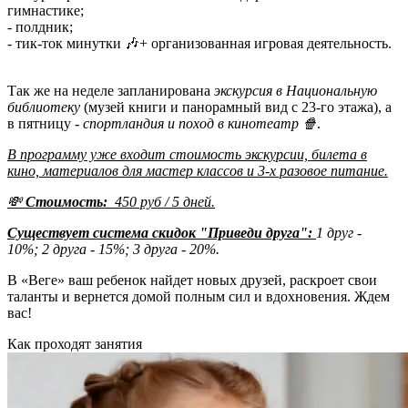
гимнастике;
- полдник;
- тик-ток минутки 🎶+ организованная игровая деятельность.
Так же на неделе запланирована
экскурсия в Национальную
библиотеку
(музей книги и панорамный вид с 23-го этажа), а
в пятницу -
спортландия и поход в кинотеатр 🍿
.
В программу уже входит стоимость экскурсии, билета в
кино, материалов для мастер классов и 3-х разовое питание.
💸
Стоимость:
450 руб / 5 дней.
Существует система скидок "Приведи друга":
1 друг -
10%;
2 друга - 15%;
3 друга - 20%.
В «Веге» ваш ребенок найдет новых друзей, раскроет свои
таланты и вернется домой полным сил и вдохновения. Ждем
вас!
Как проходят занятия