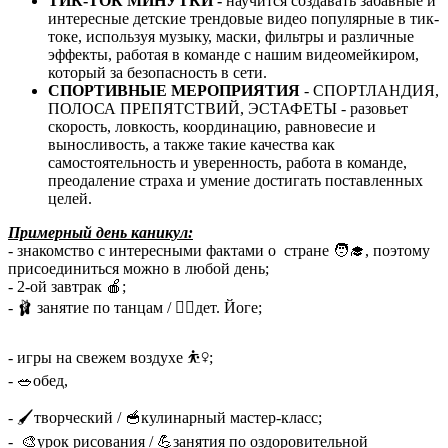
ТИК-ТОК МИНУТКИ -
научится создавать забавные и
интересные детские трендовые видео популярные в тик-
токе, используя музыку, маски, фильтры и различные
эффекты, работая в команде с нашим видеомейкиром,
который за безопасность в сети.
СПОРТИВНЫЕ МЕРОПРИЯТИЯ
- СПОРТЛАНДИЯ,
ПОЛОСА ПРЕПЯТСТВИЙ, ЭСТАФЕТЫ - разовьет
скорость, ловкость, координацию, равновесие и
выносливость, а также такие качества как
самостоятельность и уверенность, работа в команде,
преодаление страха и умение достигать поставленных
целей.
Примерный день каникул:
- знакомство с интересными фактами о стране 🧑‍🎓, поэтому
присоединиться можно в любой день;
- 2-ой завтрак 🍎;
- 🩰 занятие по танцам / 🧘‍♀️дет. Йоге;
- игры на свежем воздухе ⛹️‍♀️;
- 🥗обед,
- 🖌️творческий / 🥣кулинарный мастер-класс;
- 🎨урок рисования / 💪занятия по оздоровительной