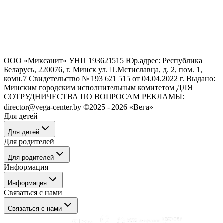
ООО «Миксанит» УНП 193621515 Юр.адрес: Республика
Беларусь, 220076, г. Минск ул. П.Мстиславца, д. 2, пом. 1,
комн.7 Свидетельство № 193 621 515 от 04.04.2022 г. Выдано:
Минским городским исполнительным комитетом ДЛЯ
СОТРУДНИЧЕСТВА ПО ВОПРОСАМ РЕКЛАМЫ:
director@vega-center.by ©2025 - 2026 «Вега»
Для детей
Для детей
Для родителей
Танцы
Для родителей
Рисование
Информация
Музыка
Танцы
Психология
Информация
Здоровье
Здоровье
Связаться с нами
Музыка
О нас
Психология
Связаться с нами
Блог
Рисование
Отзывы о нас