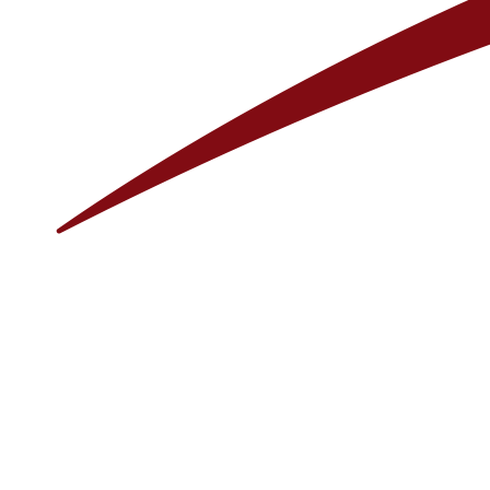
ООО «Миксанит» УНП 193621515 Юр.адрес: Республика