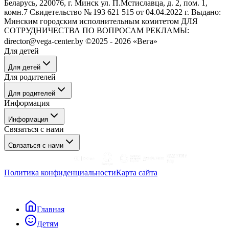
Беларусь, 220076, г. Минск ул. П.Мстиславца, д. 2, пом. 1,
комн.7 Свидетельство № 193 621 515 от 04.04.2022 г. Выдано:
Минским городским исполнительным комитетом ДЛЯ
СОТРУДНИЧЕСТВА ПО ВОПРОСАМ РЕКЛАМЫ:
director@vega-center.by ©2025 - 2026 «Вега»
Для детей
Для детей
Для родителей
Танцы
Для родителей
Рисование
Информация
Музыка
Танцы
Психология
Информация
Здоровье
Здоровье
Связаться с нами
Музыка
О нас
Психология
Связаться с нами
Блог
Рисование
Отзывы о нас
Новости
Политика конфиденциальности
Карта сайта
Цены и оплата
Договор оказания услуг
+375 33 333-09-80
Главная
info@vega-center.by
Детям